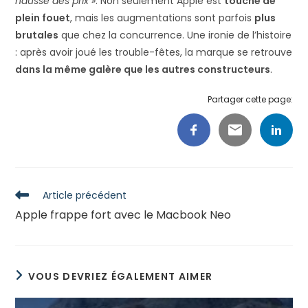
hausse des prix »
. Non seulement Apple est
touché de
plein fouet
, mais les augmentations sont parfois
plus
brutales
que chez la concurrence. Une ironie de l’histoire
: après avoir joué les trouble-fêtes, la marque se retrouve
dans la même galère que les autres constructeurs
.
Partager cette page:
Read
Article précédent
more
Apple frappe fort avec le Macbook Neo
articles
VOUS DEVRIEZ ÉGALEMENT AIMER