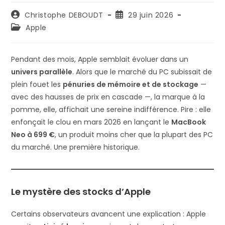
Auteur/autrice
Publication
Christophe DEBOUDT
29 juin 2026
de
publiée :
Post
Apple
la
category:
publication :
Pendant des mois, Apple semblait évoluer dans un
univers parallèle
. Alors que le marché du PC subissait de
plein fouet les
pénuries de mémoire et de stockage
—
avec des hausses de prix en cascade —, la marque à la
pomme, elle, affichait une sereine indifférence. Pire : elle
enfonçait le clou en mars 2026 en lançant le
MacBook
Neo à 699 €
, un produit moins cher que la plupart des PC
du marché. Une première historique.
Le mystère des stocks d’Apple
Certains observateurs avancent une explication : Apple