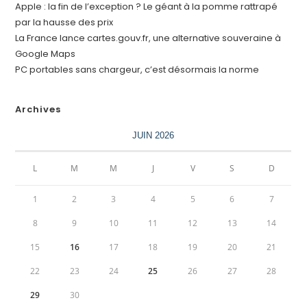
Apple : la fin de l’exception ? Le géant à la pomme rattrapé
par la hausse des prix
La France lance cartes.gouv.fr, une alternative souveraine à
Google Maps
PC portables sans chargeur, c’est désormais la norme
Archives
JUIN 2026
L
M
M
J
V
S
D
1
2
3
4
5
6
7
8
9
10
11
12
13
14
15
16
17
18
19
20
21
22
23
24
25
26
27
28
29
30