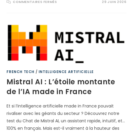
SUR
COMMENTAIRES FERMÉS
29 JUIN 2026
LA
FRANCE
LANCE
CARTES.GOUV.FR,
UNE
ALTERNATIVE
SOUVERAINE
À
GOOGLE
MAPS
FRENCH TECH
/
INTELLIGENCE ARTIFICIELLE
Mistral AI : L’étoile montante
de l’IA made in France
Et si l’intelligence artificielle made in France pouvait
rivaliser avec les géants du secteur ? Découvrez notre
test du Chat de Mistral AI, un assistant rapide, intuitif, et…
100% en français. Mais est-il vraiment à la hauteur des