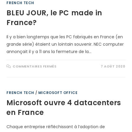
FRENCH TECH
BLEU JOUR, le PC made in
France?
Il y a bien longtemps que les PC fabriqués en France (en
grande série) étaient un lointain souvenir. NEC computer
annonçait il y a 11 ans la fermeture de la…
SUR
COMMENTAIRES FERMÉS
7 AOÛT 2020
BLEU
JOUR,
LE
PC
MADE
IN
FRANCE?
FRENCH TECH
/
MICROSOFT OFFICE
Microsoft ouvre 4 datacenters
en France
Chaque entreprise réfléchissant à l’adoption de