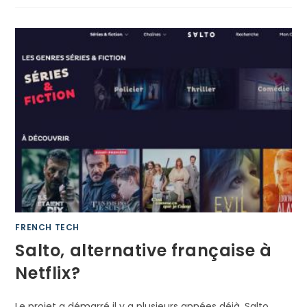
EN
FEU.
L’OCCASION
D’AMÉLIORER
NOS
PRATIQUES
FRENCH TECH
Salto, alternative française à
Netflix?
Le projet a démarré il y a plusieurs années déjà. Salto,