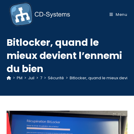
Skip
to
Menu
content
Bitlocker, quand le
mieux devient l’ennemi
du bien
>
PM
>
Juil
>
7
>
Sécurité
>
Bitlocker, quand le mieux devient