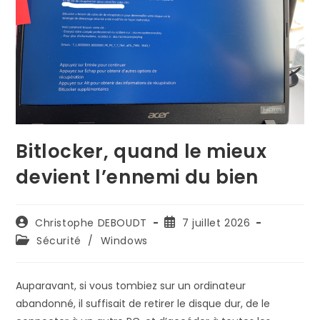
Bitlocker, quand le mieux
devient l’ennemi du bien
Auteur/autrice
Publication
Christophe DEBOUDT
7 juillet 2026
de
publiée :
Post
Sécurité
/
Windows
la
category:
publication :
Auparavant, si vous tombiez sur un ordinateur
abandonné, il suffisait de retirer le disque dur, de le