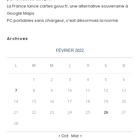
La France lance cartes.gouv.fr, une alternative souveraine à
Google Maps
PC portables sans chargeur, c’est désormais la norme
Archives
FÉVRIER 2022
L
M
M
J
V
S
D
1
2
3
4
5
6
7
8
9
10
11
12
13
14
15
16
17
18
19
20
21
22
23
24
25
26
27
28
« Oct
Mar »