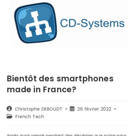
Bientôt des smartphones
made in France?
Auteur/autrice
Publication
Christophe DEBOUDT
26 février 2022
de
publiée :
Post
French Tech
la
category:
publication :
Après avoir pensé pendant des décénies que notre pays