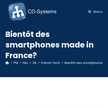
Skip
to
Menu
content
Bientôt des
smartphones made in
France?
>
PM
>
Fév
>
26
>
French Tech
>
Bientôt des smartphones m