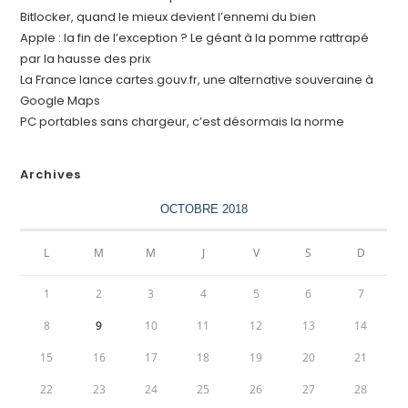
Bitlocker, quand le mieux devient l’ennemi du bien
Apple : la fin de l’exception ? Le géant à la pomme rattrapé
par la hausse des prix
La France lance cartes.gouv.fr, une alternative souveraine à
Google Maps
PC portables sans chargeur, c’est désormais la norme
Archives
OCTOBRE 2018
L
M
M
J
V
S
D
1
2
3
4
5
6
7
8
9
10
11
12
13
14
15
16
17
18
19
20
21
22
23
24
25
26
27
28