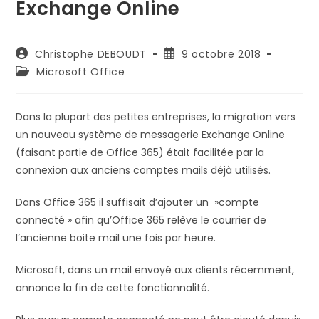
Exchange Online
Auteur/autrice
Publication
Christophe DEBOUDT
9 octobre 2018
de
publiée :
Post
Microsoft Office
la
category:
publication :
Dans la plupart des petites entreprises, la migration vers
un nouveau système de messagerie Exchange Online
(faisant partie de Office 365) était facilitée par la
connexion aux anciens comptes mails déjà utilisés.
Dans Office 365 il suffisait d’ajouter un »compte
connecté » afin qu’Office 365 relève le courrier de
l’ancienne boite mail une fois par heure.
Microsoft, dans un mail envoyé aux clients récemment,
annonce la fin de cette fonctionnalité.