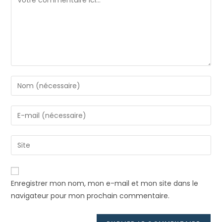
Enter
your
name
Enter
or
your
username
email
Saisir
to
address
l’URL
comment
to
de
comment
votre
Enregistrer mon nom, mon e-mail et mon site dans le
site
navigateur pour mon prochain commentaire.
(facultatif)