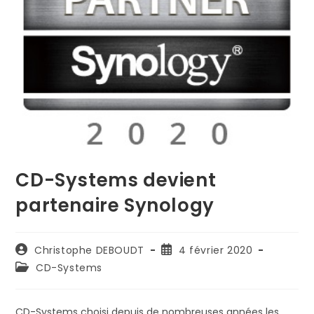
CD-Systems devient
partenaire Synology
Auteur/autrice
Publication
Christophe DEBOUDT
4 février 2020
de
publiée :
Post
CD-Systems
la
category:
publication :
CD-Systems choisi depuis de nombreuses années les