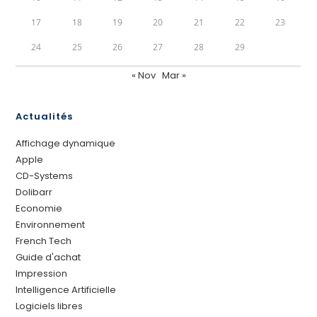
17
18
19
20
21
22
23
24
25
26
27
28
29
« Nov
Mar »
Actualités
Affichage dynamique
Apple
CD-Systems
Dolibarr
Economie
Environnement
French Tech
Guide d'achat
Impression
Intelligence Artificielle
Logiciels libres