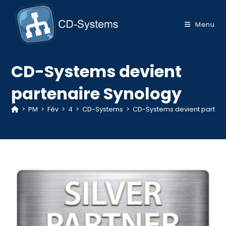
Skip
to
Menu
content
CD-Systems devient
partenaire Synology
>
PM
>
Fév
>
4
>
CD-Systems
>
CD-Systems devient partena