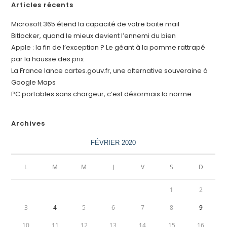
Articles récents
Microsoft 365 étend la capacité de votre boite mail
Bitlocker, quand le mieux devient l’ennemi du bien
Apple : la fin de l’exception ? Le géant à la pomme rattrapé
par la hausse des prix
La France lance cartes.gouv.fr, une alternative souveraine à
Google Maps
PC portables sans chargeur, c’est désormais la norme
Archives
FÉVRIER 2020
L
M
M
J
V
S
D
1
2
3
4
5
6
7
8
9
10
11
12
13
14
15
16