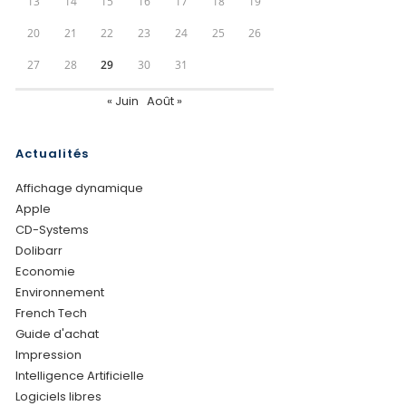
13
14
15
16
17
18
19
20
21
22
23
24
25
26
27
28
29
30
31
« Juin
Août »
Actualités
Affichage dynamique
Apple
CD-Systems
Dolibarr
Economie
Environnement
French Tech
Guide d'achat
Impression
Intelligence Artificielle
Logiciels libres