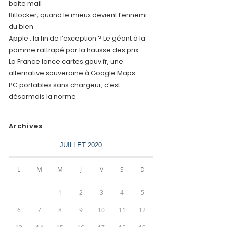
boite mail
Bitlocker, quand le mieux devient l’ennemi
du bien
Apple : la fin de l’exception ? Le géant à la
pomme rattrapé par la hausse des prix
La France lance cartes.gouv.fr, une
alternative souveraine à Google Maps
PC portables sans chargeur, c’est
désormais la norme
Archives
JUILLET 2020
L
M
M
J
V
S
D
1
2
3
4
5
6
7
8
9
10
11
12