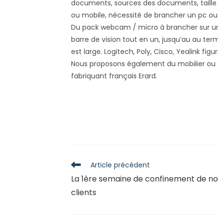
documents, sources des documents, taille de
ou mobile, nécessité de brancher un pc ou
Du pack webcam / micro à brancher sur un 
barre de vision tout en un, jusqu’au au t
est large. Logitech, Poly, Cisco, Yealink fig
Nous proposons également du mobilier ou
fabriquant français Erard.
Read
Article précédent
more
La 1ère semaine de confinement de no
articles
clients