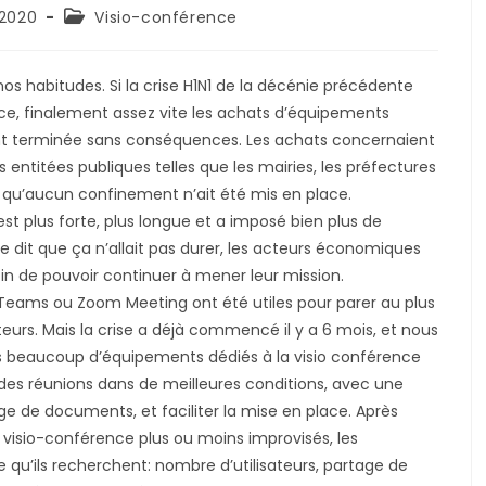
Post
 2020
Visio-conférence
category:
s habitudes. Si la crise H1N1 de la décénie précédente
ence, finalement assez vite les achats d’équipements
ment terminée sans conséquences. Les achats concernaient
 entitées publiques telles que les mairies, les préfectures
en qu’aucun confinement n’ait été mis en place.
est plus forte, plus longue et a imposé bien plus de
re dit que ça n’allait pas durer, les acteurs économiques
fin de pouvoir continuer à mener leur mission.
 Teams ou Zoom Meeting ont été utiles pour parer au plus
ateurs. Mais la crise a déjà commencé il y a 6 mois, et nous
rs beaucoup d’équipements dédiés à la visio conférence
des réunions dans de meilleures conditions, avec une
ge de documents, et faciliter la mise en place. Après
 visio-conférence plus ou moins improvisés, les
 qu’ils recherchent: nombre d’utilisateurs, partage de