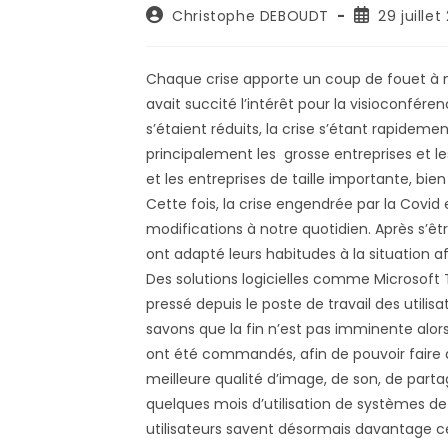
Auteur/autrice
Publication
Christophe DEBOUDT
29 juillet
de
publiée :
la
publication :
Chaque crise apporte un coup de fouet à no
avait succité l’intérêt pour la visioconfér
s’étaient réduits, la crise s’étant rapide
principalement les grosse entreprises et les
et les entreprises de taille importante, bi
Cette fois, la crise engendrée par la Covid 
modifications à notre quotidien. Après s’êt
ont adapté leurs habitudes à la situation a
Des solutions logicielles comme Microsoft
pressé depuis le poste de travail des utilis
savons que la fin n’est pas imminente alo
ont été commandés, afin de pouvoir faire 
meilleure qualité d’image, de son, de parta
quelques mois d’utilisation de systèmes de
utilisateurs savent désormais davantage ce