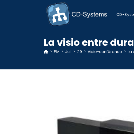
Skip
to
CD-Sys
content
La visio entre du
>
PM
>
Juil
>
29
>
Visio-conférence
>
La 