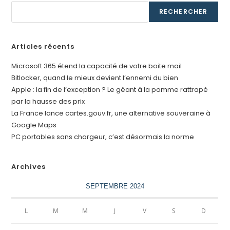
RECHERCHER
Articles récents
Microsoft 365 étend la capacité de votre boite mail
Bitlocker, quand le mieux devient l’ennemi du bien
Apple : la fin de l’exception ? Le géant à la pomme rattrapé
par la hausse des prix
La France lance cartes.gouv.fr, une alternative souveraine à
Google Maps
PC portables sans chargeur, c’est désormais la norme
Archives
SEPTEMBRE 2024
L
M
M
J
V
S
D