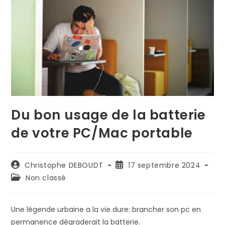
Du bon usage de la batterie
de votre PC/Mac portable
Auteur/autrice
Publication
Christophe DEBOUDT
17 septembre 2024
de
publiée :
Post
Non classé
la
category:
publication :
Une légende urbaine a la vie dure: brancher son pc en
permanence dégraderait la batterie.