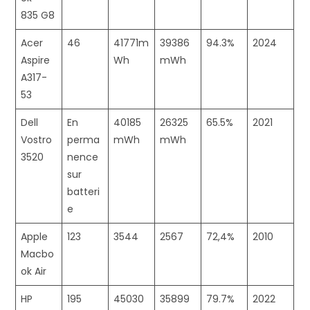
835 G8
Acer
46
41771m
39386
94.3%
2024
Aspire
Wh
mWh
A317-
53
Dell
En
40185
26325
65.5%
2021
Vostro
perma
mWh
mWh
3520
nence
sur
batteri
e
Apple
123
3544
2567
72,4%
2010
Macbo
ok Air
HP
195
45030
35899
79.7%
2022