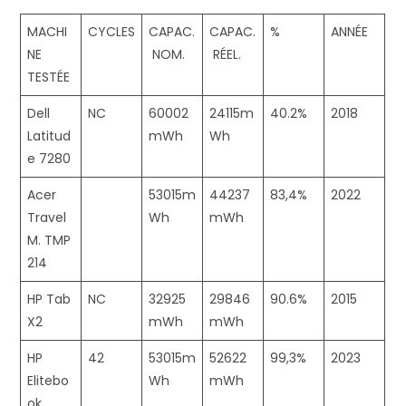
MACHI
CYCLES
CAPAC.
CAPAC.
%
ANNÉE
NE
NOM.
RÉEL.
TESTÉE
Dell
NC
60002
24115m
40.2%
2018
Latitud
mWh
Wh
e 7280
Acer
53015m
44237
83,4%
2022
Travel
Wh
mWh
M. TMP
214
HP Tab
NC
32925
29846
90.6%
2015
X2
mWh
mWh
HP
42
53015m
52622
99,3%
2023
Elitebo
Wh
mWh
ok