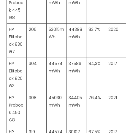
Proboo
mWh
mWh
k 445
G8
HP
206
53015m
44398
83.7%
2020
Elitebo
Wh
mWh
ok 830
G7
HP
304
44574
37586
84,3%
2017
Elitebo
mWh
mWh
ok 820
G3
HP
308
45030
34405
76,4%
2021
Proboo
mWh
mWh
k 450
G8
HP
319
44574
30107
67.5%
2017