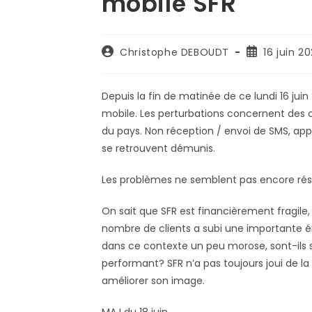
mobile SFR
Auteur/autrice
Publication
Christophe DEBOUDT
16 juin 2
de
publiée :
la
publication :
Depuis la fin de matinée de ce lundi 16 juin
mobile. Les perturbations concernent des 
du pays. Non réception / envoi de SMS, appe
se retrouvent démunis.
Les problèmes ne semblent pas encore réso
On sait que SFR est financièrement fragile, 
nombre de clients a subi une importante ér
dans ce contexte un peu morose, sont-ils
performant? SFR n’a pas toujours joui de la 
améliorer son image.