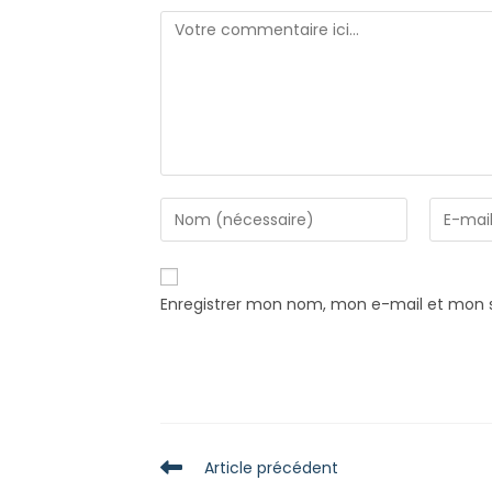
Comment
Enter
Enter
your
your
name
email
or
address
Enregistrer mon nom, mon e-mail et mon s
username
to
to
comme
comment
Read
Article précédent
more