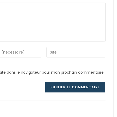
Saisir
l’URL
de
votre
ite dans le navigateur pour mon prochain commentaire.
site
nt
(facultatif)