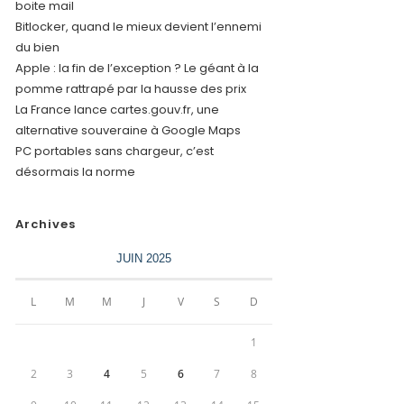
boite mail
Bitlocker, quand le mieux devient l’ennemi
du bien
Apple : la fin de l’exception ? Le géant à la
pomme rattrapé par la hausse des prix
La France lance cartes.gouv.fr, une
alternative souveraine à Google Maps
PC portables sans chargeur, c’est
désormais la norme
Archives
JUIN 2025
L
M
M
J
V
S
D
1
2
3
4
5
6
7
8