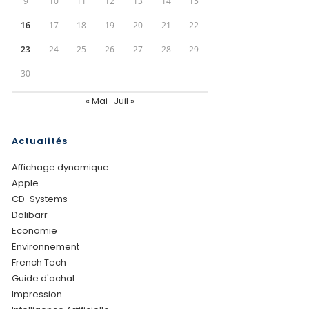
9
10
11
12
13
14
15
16
17
18
19
20
21
22
23
24
25
26
27
28
29
30
« Mai
Juil »
Actualités
Affichage dynamique
Apple
CD-Systems
Dolibarr
Economie
Environnement
French Tech
Guide d'achat
Impression