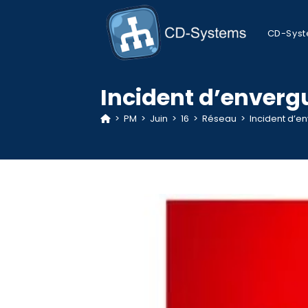
Skip
to
CD-Sys
content
Incident d’envergu
>
PM
>
Juin
>
16
>
Réseau
>
Incident d’e