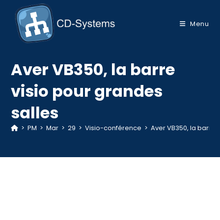
Skip
to
Menu
content
Aver VB350, la barre
visio pour grandes
salles
>
PM
>
Mar
>
29
>
Visio-conférence
>
Aver VB350, la barre 