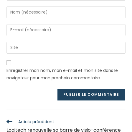
Enter
your
name
Enter
or
your
username
email
Saisir
to
address
l’URL
comment
to
de
comment
votre
Enregistrer mon nom, mon e-mail et mon site dans le
site
navigateur pour mon prochain commentaire.
(facultatif)
Read
Article précédent
more
Logitech renouvelle sa barre de visio-conférence