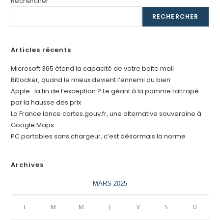
Rechercher
RECHERCHER
Articles récents
Microsoft 365 étend la capacité de votre boite mail
Bitlocker, quand le mieux devient l’ennemi du bien
Apple : la fin de l’exception ? Le géant à la pomme rattrapé
par la hausse des prix
La France lance cartes.gouv.fr, une alternative souveraine à
Google Maps
PC portables sans chargeur, c’est désormais la norme
Archives
MARS 2025
L
M
M
J
V
S
D