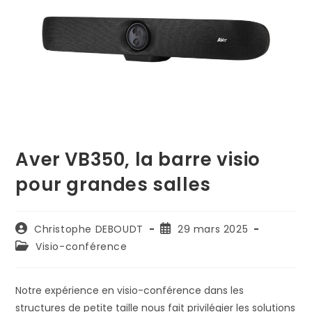
Aver VB350, la barre visio
pour grandes salles
Auteur/autrice
Publication
Christophe DEBOUDT
29 mars 2025
de
publiée :
Post
Visio-conférence
la
category:
publication :
Notre expérience en visio-conférence dans les
structures de petite taille nous fait privilégier les solutions